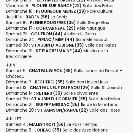
m
Dimanche 3 :
PLESTIN LES GREVES (22)
An Dour Meur
o
Vendredi 8 :
PLOUER SUR RANCE (22)
Salle des Fêtes
e
Dimanche 10 :
PLOUNEOUR MENEZ (29)
Pôle Culturel
n
Jeudi 14 :
BADEN (56)
Le Seniz
n
d
Samedi 16 :
PLEINE FOUGERES (35)
Salle Serge Gas
t
Dimanche 17 :
CONCARNEAU (29)
Pôle Nautique
e
Samedi 23 :
COUERON (44)
Atelier du Galm
s
v
Dimanche 24 :
PIRIAC / MER (44)
Salle Méniscoul
Samedi 30 :
ST AUBIN D’AUBIGNE (35)
Salle des Halles
u
Dimanche 31 :
ST FIACRE/MAINE (44)
Moulin de la
Bourchinière
e
JUIN
s
Samedi 6 :
CHATEAUGIRON (35)
Salle Jehan de Derval –
É
Château
Dimanche 7 :
BECHEREL (35)
Salle des Hauts Lieux
v
Samedi 13 :
CHATEAUNEUF DU FAOU (29)
Salle St Joseph
è
Dimanche 14 :
RETIERS (35)
Salle Polyvalente
Samedi 20 :
ST AUBIN DU CORMIER (35)
Salle des Halles
n
Dimanche 21 :
GUIPRY MESSAC (35)
Île de la Minoterie
Dimanche 28 :
ST SAMSON/RANCE (22)
Salle des Fêtes
e
JUILLET
m
Samedi 4 :
MALESTROIT (56)
Le Pass’Temps
e
Dimanche 5 :
LOHEAC (35)
Salle des Associations