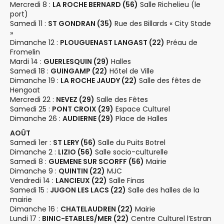
Mercredi 8 :
LA ROCHE BERNARD (56)
Salle Richelieu (le
n
port)
t
Samedi 11 :
ST GONDRAN (35)
Rue des Billards « City Stade
»
s
Dimanche 12 :
PLOUGUENAST LANGAST (22)
Préau de
Fromelin
Mardi 14 :
GUERLESQUIN (29)
Halles
Samedi 18 :
GUINGAMP (22)
Hôtel de Ville
Dimanche 19 :
LA ROCHE JAUDY (22)
Salle des fêtes de
Hengoat
Mercredi 22 :
NEVEZ (29)
Salle des Fêtes
Samedi 25 :
PONT CROIX (29)
Espace Culturel
Dimanche 26 :
AUDIERNE (29)
Place de Halles
AOÛT
Samedi 1er :
ST LERY (56)
Salle du Puits Botrel
Dimanche 2 :
LIZIO (56)
Salle socio-culturelle
Samedi 8 :
GUEMENE SUR SCORFF (56)
Mairie
Dimanche 9 :
QUINTIN (22)
MJC
Vendredi 14 :
LANCIEUX (22)
Salle Finas
Samedi 15 :
JUGON LES LACS (22)
Salle des halles de la
mairie
Dimanche 16 :
CHATELAUDREN (22)
Mairie
Lundi 17 :
BINIC-ETABLES/MER (22)
Centre Culturel l’Estran