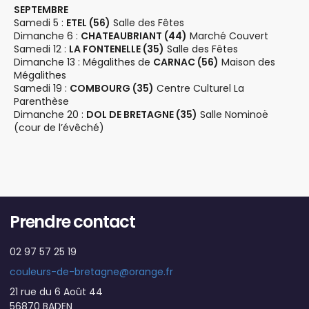
SEPTEMBRE
Samedi 5 :
ETEL (56)
Salle des Fêtes
Dimanche 6 :
CHATEAUBRIANT (44)
Marché Couvert
Samedi 12 :
LA FONTENELLE (35)
Salle des Fêtes
Dimanche 13 : Mégalithes de
CARNAC (56)
Maison des
Mégalithes
Samedi 19 :
COMBOURG (35)
Centre Culturel La
Parenthèse
Dimanche 20 :
DOL DE BRETAGNE (35)
Salle Nominoë
(cour de l’évêché)
Prendre contact
02 97 57 25 19
couleurs-de-bretagne@orange.fr
21 rue du 6 Août 44
56870 BADEN