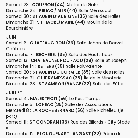
m
o
Samedi 23 :
COUERON (44)
Atelier du Galm
e
Dimanche 24 :
PIRIAC / MER (44)
Salle Méniscoul
n
Samedi 30 :
ST AUBIN D’AUBIGNE (35)
Salle des Halles
n
Dimanche 31 :
ST FIACRE/MAINE (44)
Moulin de la
d
t
Bourchinière
e
s
JUIN
v
Samedi 6 :
CHATEAUGIRON (35)
Salle Jehan de Derval –
Château
u
Dimanche 7 :
BECHEREL (35)
Salle des Hauts Lieux
e
Samedi 13 :
CHATEAUNEUF DU FAOU (29)
Salle St Joseph
Dimanche 14 :
RETIERS (35)
Salle Polyvalente
s
Samedi 20 :
ST AUBIN DU CORMIER (35)
Salle des Halles
Dimanche 21 :
GUIPRY MESSAC (35)
Île de la Minoterie
É
Dimanche 28 :
ST SAMSON/RANCE (22)
Salle des Fêtes
v
JUILLET
è
Samedi 4 :
MALESTROIT (56)
Le Pass’Temps
Dimanche 5 :
LOHEAC (35)
Salle des Associations
n
Mercredi 8 :
LA ROCHE BERNARD (56)
Salle Richelieu (le
e
port)
Samedi 11 :
ST GONDRAN (35)
Rue des Billards « City Stade
m
»
e
Dimanche 12 :
PLOUGUENAST LANGAST (22)
Préau de