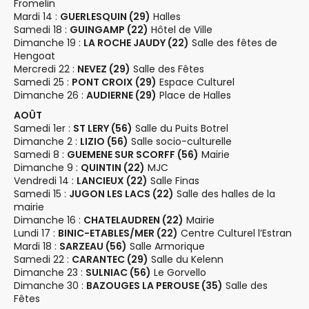
Fromelin
n
Mardi 14 :
GUERLESQUIN (29)
Halles
Samedi 18 :
GUINGAMP (22)
Hôtel de Ville
t
Dimanche 19 :
LA ROCHE JAUDY (22)
Salle des fêtes de
s
Hengoat
Mercredi 22 :
NEVEZ (29)
Salle des Fêtes
Samedi 25 :
PONT CROIX (29)
Espace Culturel
Dimanche 26 :
AUDIERNE (29)
Place de Halles
AOÛT
Samedi 1er :
ST LERY (56)
Salle du Puits Botrel
Dimanche 2 :
LIZIO (56)
Salle socio-culturelle
Samedi 8 :
GUEMENE SUR SCORFF (56)
Mairie
Dimanche 9 :
QUINTIN (22)
MJC
Vendredi 14 :
LANCIEUX (22)
Salle Finas
Samedi 15 :
JUGON LES LACS (22)
Salle des halles de la
mairie
Dimanche 16 :
CHATELAUDREN (22)
Mairie
Lundi 17 :
BINIC-ETABLES/MER (22)
Centre Culturel l’Estran
Mardi 18 :
SARZEAU (56)
Salle Armorique
Samedi 22 :
CARANTEC (29)
Salle du Kelenn
Dimanche 23 :
SULNIAC (56)
Le Gorvello
Dimanche 30 :
BAZOUGES LA PEROUSE (35)
Salle des
Fêtes