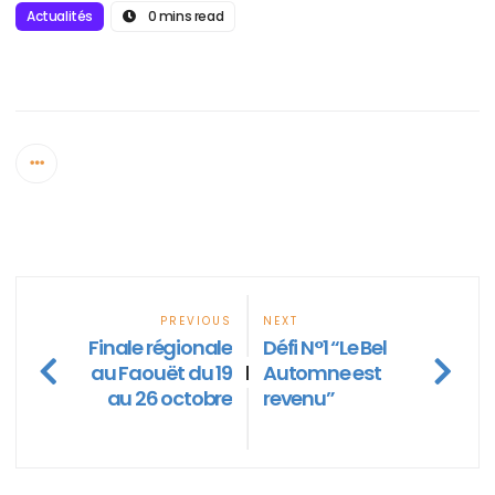
Actualités
0 mins read
PREVIOUS
NEXT
Finale régionale
Défi N°1 “Le Bel
au Faouët du 19
Automne est
|
au 26 octobre
revenu”