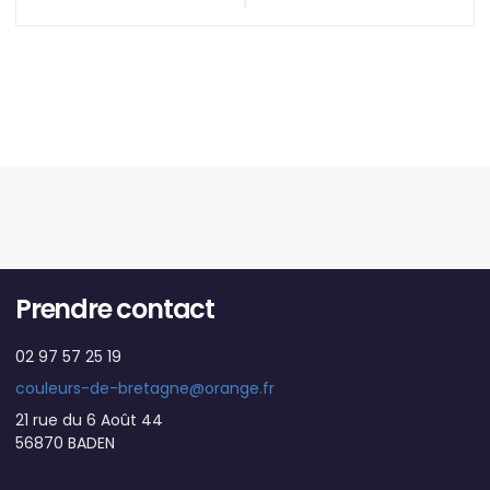
Prendre contact
02 97 57 25 19
couleurs-de-bretagne@orange.fr
21 rue du 6 Août 44
56870 BADEN