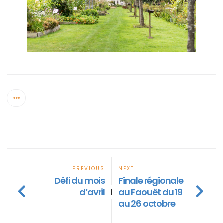
PREVIOUS
NEXT
Défi du mois
Finale régionale
d’avril
au Faouët du 19
|
au 26 octobre