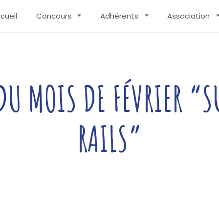
cueil
Concours
Adhérents
Association
DU MOIS DE FÉVRIER “S
RAILS”
Written by
Couleurs De Bretagne
— 02/03/2026