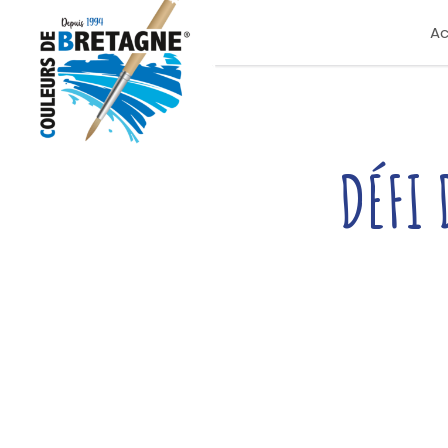
Ac
DÉFI 