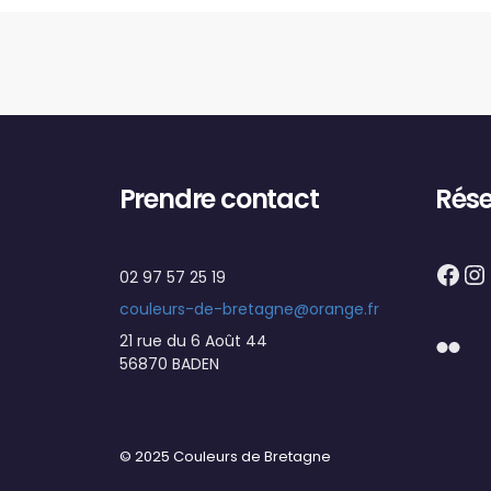
Prendre contact
Rése
Fac
I
02 97 57 25 19
couleurs-de-bretagne@orange.fr
Flick
21 rue du 6 Août 44
56870 BADEN
© 2025 Couleurs de Bretagne