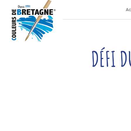
Ac
DÉFI D