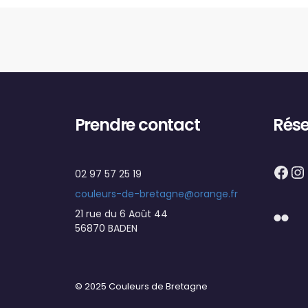
Prendre contact
Rése
Fac
I
02 97 57 25 19
couleurs-de-bretagne@orange.fr
Flick
21 rue du 6 Août 44
56870 BADEN
© 2025 Couleurs de Bretagne